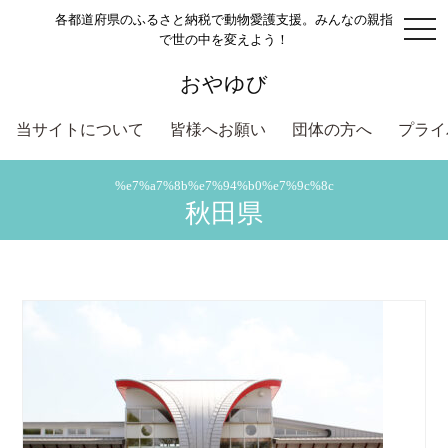
各都道府県のふるさと納税で動物愛護支援。みんなの親指
togg
で世の中を変えよう！
navi
おやゆび
当サイトについて
皆様へお願い
団体の方へ
プライ
%e7%a7%8b%e7%94%b0%e7%9c%8c
秋田県