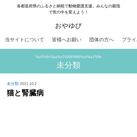
各都道府県のふるさと納税で動物愛護支援。みんなの親指
で世の中を変えよう！
おやゆび
当サイトについて
皆様へお願い
団体の方へ
プライ
%e6%9c%aa%e5%88%86%e9%a1%9e
未分類
未分類
2021.10.2
猫と腎臓病