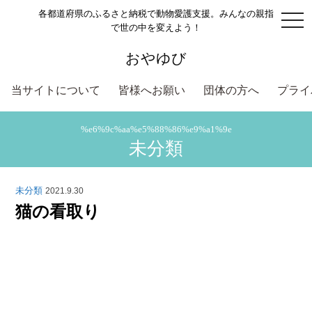
各都道府県のふるさと納税で動物愛護支援。みんなの親指
togg
で世の中を変えよう！
navi
おやゆび
当サイトについて
皆様へお願い
団体の方へ
プライ
%e6%9c%aa%e5%88%86%e9%a1%9e
未分類
未分類
2021.9.30
猫の看取り